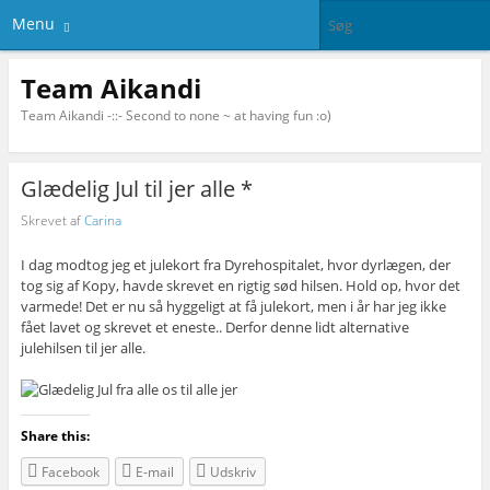
Menu
Team Aikandi
Team Aikandi -::- Second to none ~ at having fun :o)
Glædelig Jul til jer alle *
Skrevet af
Carina
I dag modtog jeg et julekort fra Dyrehospitalet, hvor dyrlægen, der
tog sig af Kopy, havde skrevet en rigtig sød hilsen. Hold op, hvor det
varmede! Det er nu så hyggeligt at få julekort, men i år har jeg ikke
fået lavet og skrevet et eneste.. Derfor denne lidt alternative
julehilsen til jer alle.
Share this:
Facebook
E-mail
Udskriv