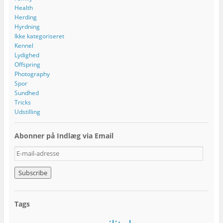
Health
Herding
Hyrdning
Ikke kategoriseret
Kennel
Lydighed
Offspring
Photography
Spor
Sundhed
Tricks
Udstilling
Abonner på Indlæg via Email
E
-
m
a
i
l
Tags
-
a