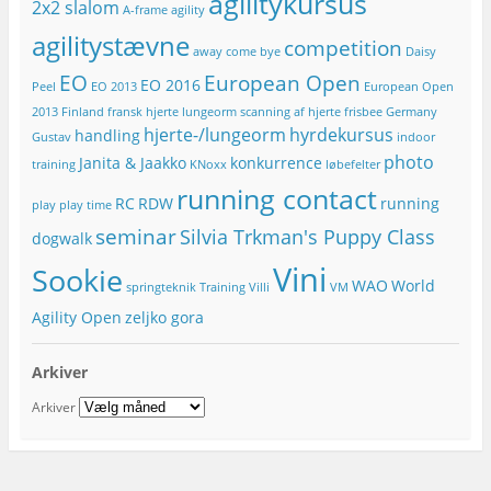
agilitykursus
2x2 slalom
d
A-frame
agility
r
agilitystævne
competition
e
away
come bye
Daisy
s
EO
European Open
EO 2016
Peel
EO 2013
European Open
s
e
2013
Finland
fransk hjerte lungeorm scanning af hjerte
frisbee
Germany
hjerte-/lungeorm
hyrdekursus
handling
Gustav
indoor
photo
Janita & Jaakko
konkurrence
training
KNoxx
løbefelter
running contact
RC
RDW
running
play
play time
seminar
Silvia Trkman's Puppy Class
dogwalk
Vini
Sookie
WAO
World
springteknik
Training
Villi
VM
Agility Open
zeljko gora
Arkiver
Arkiver