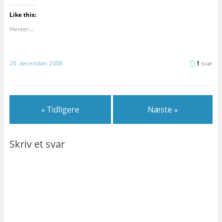
Like this:
Henter...
20. december 2006
1
svar
« Tidligere
Næste »
Skriv et svar