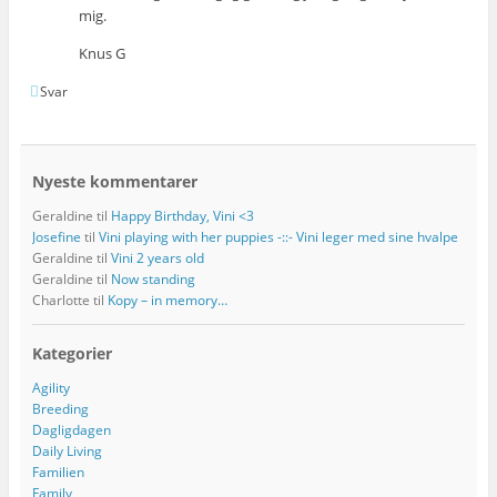
mig.
Knus G
Svar
Nyeste kommentarer
Geraldine
til
Happy Birthday, Vini <3
Josefine
til
Vini playing with her puppies -::- Vini leger med sine hvalpe
Geraldine
til
Vini 2 years old
Geraldine
til
Now standing
Charlotte
til
Kopy – in memory…
Kategorier
Agility
Breeding
Dagligdagen
Daily Living
Familien
Family