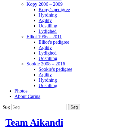
Kopy 2006 – 2009
Kopy’s pedigree
Hyrdning
Agility
Udstilling
Lydighed
Elliot 1996 – 2011
Elliot’s pedigree
Agility
Lydighed
Udstilling
Sookie 2008 – 2016
Sookie’s pedigree
Agility
Hyrdning
Udstilling
Photos
About Carina
Søg
Team Aikandi