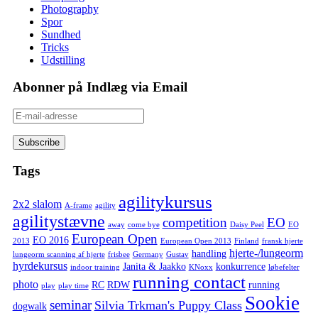
Photography
Spor
Sundhed
Tricks
Udstilling
Abonner på Indlæg via Email
E-
mail-
adresse
Tags
agilitykursus
2x2 slalom
A-frame
agility
agilitystævne
competition
EO
away
come bye
Daisy Peel
EO
European Open
EO 2016
2013
European Open 2013
Finland
fransk hjerte
hjerte-/lungeorm
handling
lungeorm scanning af hjerte
frisbee
Germany
Gustav
hyrdekursus
Janita & Jaakko
konkurrence
indoor training
KNoxx
løbefelter
running contact
photo
RC
RDW
running
play
play time
Sookie
seminar
Silvia Trkman's Puppy Class
dogwalk