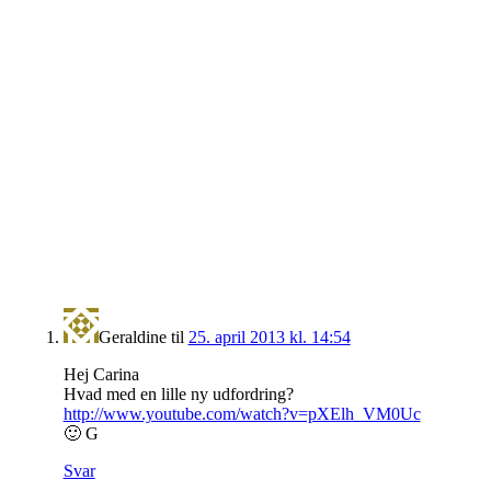
Geraldine
til
25. april 2013 kl. 14:54
Hej Carina
Hvad med en lille ny udfordring?
http://www.youtube.com/watch?v=pXElh_VM0Uc
🙂 G
Svar