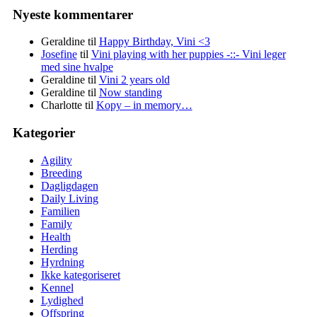
Nyeste kommentarer
Geraldine
til
Happy Birthday, Vini <3
Josefine
til
Vini playing with her puppies -::- Vini leger
med sine hvalpe
Geraldine
til
Vini 2 years old
Geraldine
til
Now standing
Charlotte
til
Kopy – in memory…
Kategorier
Agility
Breeding
Dagligdagen
Daily Living
Familien
Family
Health
Herding
Hyrdning
Ikke kategoriseret
Kennel
Lydighed
Offspring