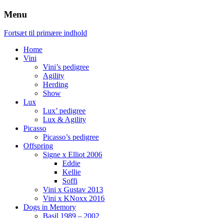
Menu
Fortsæt til primære indhold
Home
Vini
Vini’s pedigree
Agility
Herding
Show
Lux
Lux’ pedigree
Lux & Agility
Picasso
Picasso’s pedigree
Offspring
Signe x Elliot 2006
Eddie
Kellie
Soffi
Vini x Gustav 2013
Vini x KNoxx 2016
Dogs in Memory
Basil 1989 – 2002