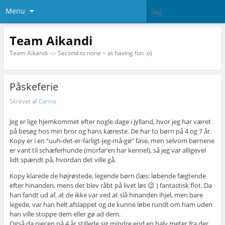
Menu
Team Aikandi
Team Aikandi -::- Second to none ~ at having fun :o)
Påskeferie
Skrevet af
Carina
Jeg er lige hjemkommet efter nogle dage i Jylland, hvor jeg har været
på besøg hos min bror og hans kæreste. De har to børn på 4 og 7 år.
Kopy er i en “uuh-det-er-farligt-jeg-må-gø” fase, men selvom børnene
er vant til schæferhunde (morfar’en har kennel), så jeg var alligevel
lidt spændt på, hvordan det ville gå.
Kopy klarede de højrøstede, legende børn (læs: løbende fægtende
efter hinanden, mens der blev råbt på livet løs 😉 ) fantastisk flot. Da
han fandt ud af, at de ikke var ved at slå hinanden ihjel, men bare
legede, var han helt afslappet og de kunne løbe rundt om ham uden
han ville stoppe dem eller gø ad dem.
Også da niecen på 4 år stillede sig mindre end en halv meter fra der,