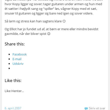
hvor Kopy ligger og sover; tager guitaren under armen og hun med
ét sætter i højlydt sang og “spiller” løs, vågner Kopy med et sæt,
snuser til guitaren og ligger sig bare ned igen og sover videre.
Så larm og stress kan han sagtens klare 🙂
Og Elliot har jo fundet ud af, at børn er mere eller mindre bevidst
gavmilde, når der bliver spist 😉
Share this:
Facebook
E-mail
Udskriv
Like this:
Like
Henter...
6. april 2007
Skriv et svar