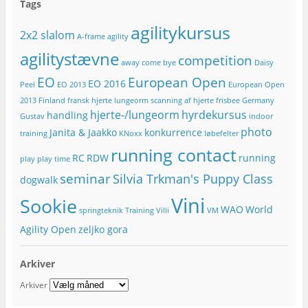
Tags
-
a
agilitykursus
2x2 slalom
d
A-frame
agility
r
agilitystævne
competition
e
away
come bye
Daisy
s
EO
European Open
EO 2016
Peel
EO 2013
European Open
s
e
2013
Finland
fransk hjerte lungeorm scanning af hjerte
frisbee
Germany
hjerte-/lungeorm
hyrdekursus
handling
Gustav
indoor
photo
Janita & Jaakko
konkurrence
training
KNoxx
løbefelter
running contact
RC
RDW
running
play
play time
seminar
Silvia Trkman's Puppy Class
dogwalk
Vini
Sookie
WAO
World
springteknik
Training
Villi
VM
Agility Open
zeljko gora
Arkiver
Arkiver