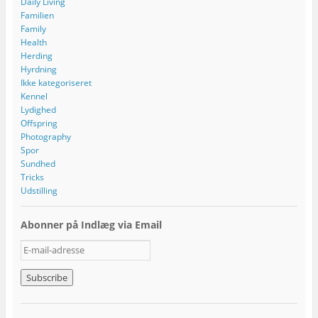
Daily Living
Familien
Family
Health
Herding
Hyrdning
Ikke kategoriseret
Kennel
Lydighed
Offspring
Photography
Spor
Sundhed
Tricks
Udstilling
Abonner på Indlæg via Email
E
-
m
a
i
l