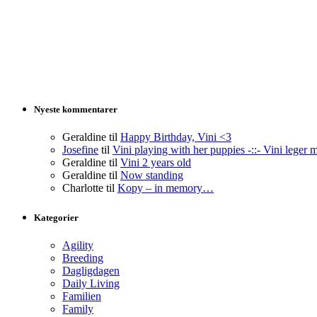
Nyeste kommentarer
Geraldine
til
Happy Birthday, Vini <3
Josefine
til
Vini playing with her puppies -::- Vini leger 
Geraldine
til
Vini 2 years old
Geraldine
til
Now standing
Charlotte
til
Kopy – in memory…
Kategorier
Agility
Breeding
Dagligdagen
Daily Living
Familien
Family