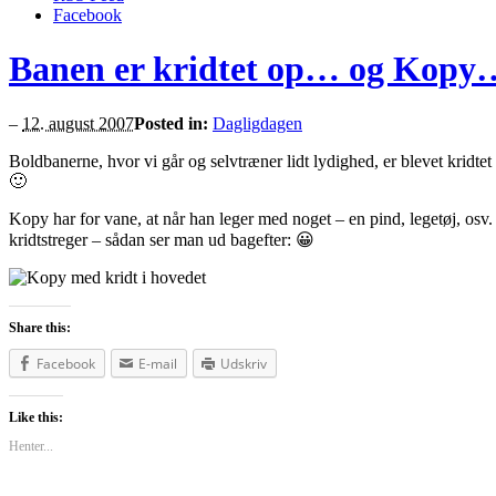
Facebook
Banen er kridtet op… og Kopy
–
12. august 2007
Posted in:
Dagligdagen
Boldbanerne, hvor vi går og selvtræner lidt lydighed, er blevet kridtet 
🙂
Kopy har for vane, at når han leger med noget – en pind, legetøj, osv
kridtstreger – sådan ser man ud bagefter: 😀
Share this:
Facebook
E-mail
Udskriv
Like this:
Henter...