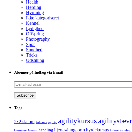
Health
Herding
Hyrdning
Ikke kategoriseret
Kennel
Lydighed
Offspring
Photography
Spor
Sundhed
Tricks
Udstilling
Abonner på Indlæg via Email
E-
mail-
adresse
Tags
agilitykursus
agilitystæv
2x2 slalom
A-frame
agility
hjerte-/lungeorm
hyrdekursus
handling
Germany
Gustav
indoor training