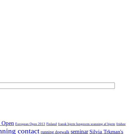
n Open
European Open 2013
Finland
fransk hjerte lungeorm scanning af hjerte
frisbee
nning contact
seminar
Silvia Trkman's
running dogwalk