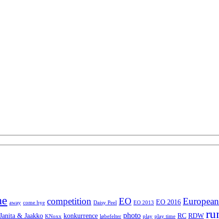
ne
competition
EO
Europea
EO 2016
away
come bye
Daisy Peel
EO 2013
ru
photo
Janita & Jaakko
konkurrence
RC
RDW
KNoxx
løbefelter
play
play time