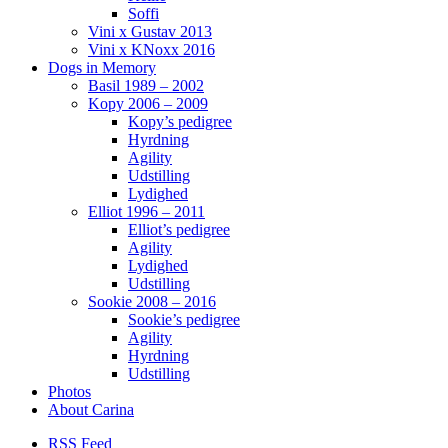
Soffi
Vini x Gustav 2013
Vini x KNoxx 2016
Dogs in Memory
Basil 1989 – 2002
Kopy 2006 – 2009
Kopy’s pedigree
Hyrdning
Agility
Udstilling
Lydighed
Elliot 1996 – 2011
Elliot’s pedigree
Agility
Lydighed
Udstilling
Sookie 2008 – 2016
Sookie’s pedigree
Agility
Hyrdning
Udstilling
Photos
About Carina
RSS Feed