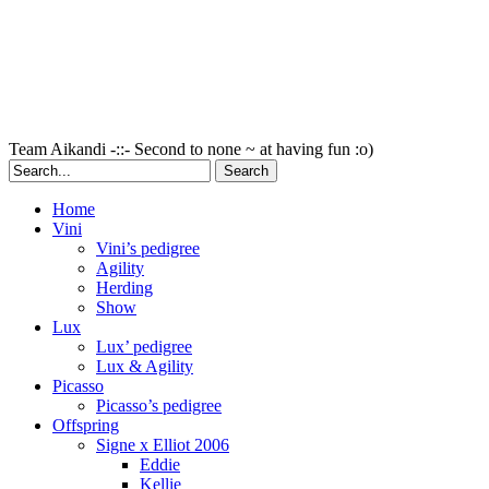
Team Aikandi -::- Second to none ~ at having fun :o)
Home
Vini
Vini’s pedigree
Agility
Herding
Show
Lux
Lux’ pedigree
Lux & Agility
Picasso
Picasso’s pedigree
Offspring
Signe x Elliot 2006
Eddie
Kellie