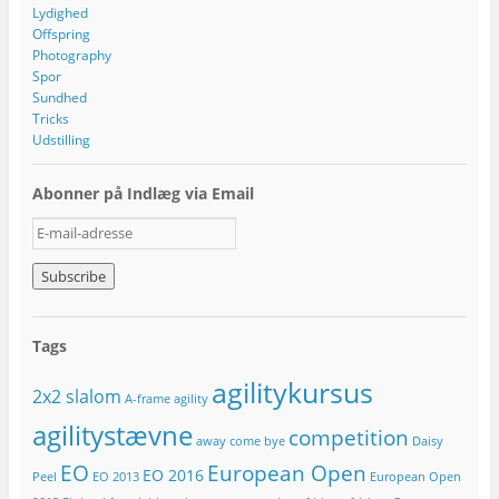
Lydighed
Offspring
Photography
Spor
Sundhed
Tricks
Udstilling
Abonner på Indlæg via Email
E
-
m
a
i
l
Tags
-
a
agilitykursus
2x2 slalom
d
A-frame
agility
r
agilitystævne
competition
e
away
come bye
Daisy
s
EO
European Open
EO 2016
Peel
EO 2013
European Open
s