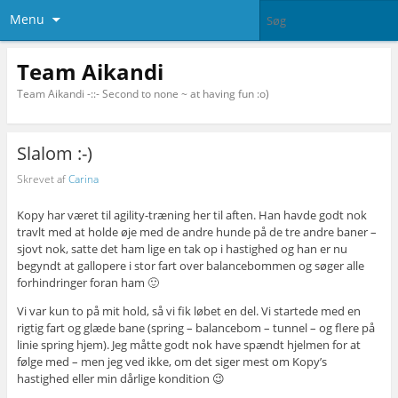
Menu
Team Aikandi
Team Aikandi -::- Second to none ~ at having fun :o)
Slalom :-)
Skrevet af
Carina
Kopy har været til agility-træning her til aften. Han havde godt nok
travlt med at holde øje med de andre hunde på de tre andre baner –
sjovt nok, satte det ham lige en tak op i hastighed og han er nu
begyndt at gallopere i stor fart over balancebommen og søger alle
forhindringer foran ham 🙂
Vi var kun to på mit hold, så vi fik løbet en del. Vi startede med en
rigtig fart og glæde bane (spring – balancebom – tunnel – og flere på
linie spring hjem). Jeg måtte godt nok have spændt hjelmen for at
følge med – men jeg ved ikke, om det siger mest om Kopy’s
hastighed eller min dårlige kondition 😉