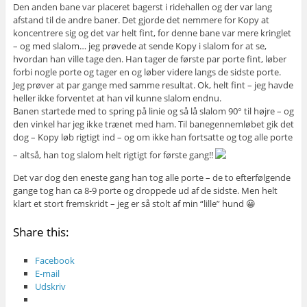
Den anden bane var placeret bagerst i ridehallen og der var lang
afstand til de andre baner. Det gjorde det nemmere for Kopy at
koncentrere sig og det var helt fint, for denne bane var mere kringlet
– og med slalom… jeg prøvede at sende Kopy i slalom for at se,
hvordan han ville tage den. Han tager de første par porte fint, løber
forbi nogle porte og tager en og løber videre langs de sidste porte.
Jeg prøver at par gange med samme resultat. Ok, helt fint – jeg havde
heller ikke forventet at han vil kunne slalom endnu.
Banen startede med to spring på linie og så lå slalom 90° til højre – og
den vinkel har jeg ikke trænet med ham. Til banegennemløbet gik det
dog – Kopy løb rigtigt ind – og om ikke han fortsatte og tog alle porte
– altså, han tog slalom helt rigtigt for første gang!!
Det var dog den eneste gang han tog alle porte – de to efterfølgende
gange tog han ca 8-9 porte og droppede ud af de sidste. Men helt
klart et stort fremskridt – jeg er så stolt af min “lille” hund 😀
Share this:
Facebook
E-mail
Udskriv