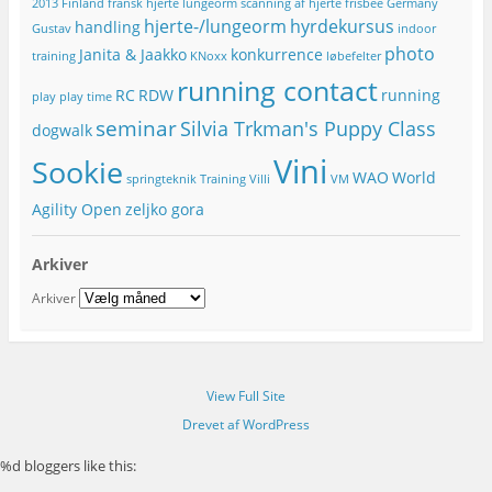
e
2013
Finland
fransk hjerte lungeorm scanning af hjerte
frisbee
Germany
hjerte-/lungeorm
hyrdekursus
handling
Gustav
indoor
photo
Janita & Jaakko
konkurrence
training
KNoxx
løbefelter
running contact
RC
RDW
running
play
play time
seminar
Silvia Trkman's Puppy Class
dogwalk
Vini
Sookie
WAO
World
springteknik
Training
Villi
VM
Agility Open
zeljko gora
Arkiver
Arkiver
View Full Site
Drevet af WordPress
%d
bloggers like this: