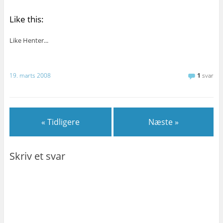
Like this:
Like
Henter...
19. marts 2008
1
svar
« Tidligere
Næste »
Skriv et svar