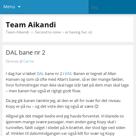
Menu
Team Aikandi
Team Aikandi -::- Second to none ~ at having fun :o)
DAL bane nr 2
Skrevet af
Carina
I dag har vi løbet
DAL
bane nr 2 i
VAS
. Banen er tegnet af Allan
Hansen og som så ofte med Allan’s baner, så er der mange fælder,
hvor forhindringer man ikke skal tage står tæt på dem man skal tage
– men banen har også et rigtigt godt flow.
Da jeg gik banen tænkte jeg, at den er alt for svær for det niveau
Kopy er på nu – og det viste den sig også at være 😉
Alligvel gik det meget bedre end jeg havde forventet. Vi klarede os
igennem mange svære passager, men anden gang Kopy skal i
tunnellen, faldt valget i stedet på A-brættet, der stod lige ved siden
af. Vinklen til slalomindgangen var også lidt for svær og Kopy