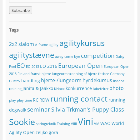
-
m
a
i
l
Tags
-
a
agilitykursus
2x2 slalom
d
A-frame
agility
r
agilitystævne
competition
e
away
come bye
Daisy
s
EO
European Open
EO 2016
Peel
EO 2013
European Open
s
e
2013
Finland
fransk hjerte lungeorm scanning af hjerte
frisbee
Germany
hjerte-/lungeorm
hyrdekursus
handling
Gustav
indoor
photo
Janita & Jaakko
konkurrence
training
KNoxx
løbefelter
running contact
RC
RDW
running
play
play time
seminar
Silvia Trkman's Puppy Class
dogwalk
Vini
Sookie
WAO
World
springteknik
Training
Villi
VM
Agility Open
zeljko gora