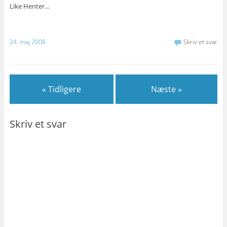
Like
Henter...
24. maj 2008
Skriv et svar
« Tidligere
Næste »
Skriv et svar