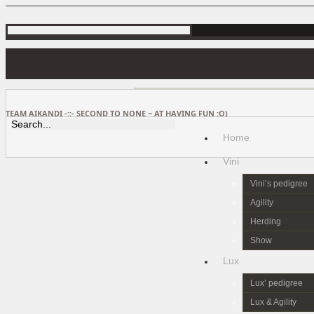
TEAM AIKANDI -::- SECOND TO NONE ~ AT HAVING FUN :O)
Home
Vini
Vini’s pedigree
Agility
Herding
Show
Lux
Lux’ pedigree
Lux & Agility