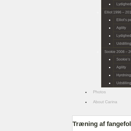
Lydighe
Elliot 1996 – 20
Elliot’s 
Agility
Lydighe
Udstillin
Sookie 2008 – 
Sookie’s
Agility
Hyrdning
Udstillin
Photos
About Carina
Træning af fangefo