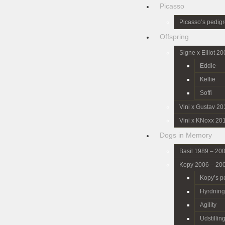
Picasso
Picasso’s pedig
Offspring
Signe x Elliot 2
Eddie
Kellie
Soffi
Vini x Gustav 20
Vini x KNoxx 20
Dogs in Memory
Basil 1989 – 20
Kopy 2006 – 20
Kopy’s p
Hyrdning
Agility
Udstillin