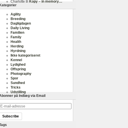
Charlotte
til
Kopy – in memory…
Kategorier
Agility
Breeding
Dagligdagen
Daily Living
Familien
Family
Health
Herding
Hyrdning
Ikke kategoriseret
Kennel
Lydighed
Offspring
Photography
Spor
Sundhed
Tricks
Udstilling
Abonner på Indlæg via Email
E-
mail-
adresse
Tags