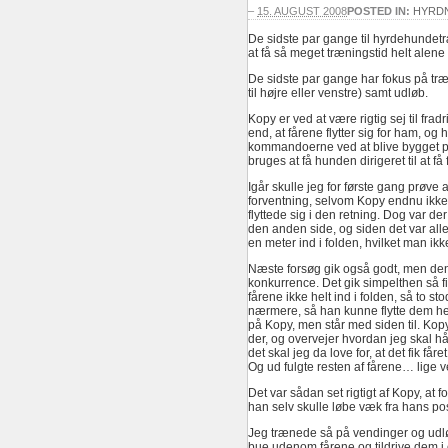
–
15. AUGUST 2008
POSTED IN:
HYRD
De sidste par gange til hyrdehundet
at få så meget træningstid helt alene
De sidste par gange har fokus på træn
til højre eller venstre) samt udløb.
Kopy er ved at være rigtig sej til fra
end, at fårene flytter sig for ham, og
kommandoerne ved at blive bygget på,
bruges at få hunden dirigeret til at få
Igår skulle jeg for første gang prøve a
forventning, selvom Kopy endnu ikke
flyttede sig i den retning. Dog var de
den anden side, og siden det var alle
en meter ind i folden, hvilket man ik
Næste forsøg gik også godt, men den
konkurrence. Det gik simpelthen så fi
fårene ikke helt ind i folden, så to st
nærmere, så han kunne flytte dem helt
på Kopy, men står med siden til. Ko
der, og overvejer hvordan jeg skal hå
det skal jeg da love for, at det fik får
Og ud fulgte resten af fårene… lig
Det var sådan set rigtigt af Kopy, at f
han selv skulle løbe væk fra hans pos
Jeg trænede så på vendinger og udløb, 
bue udenom fårene og tildrive dem i e