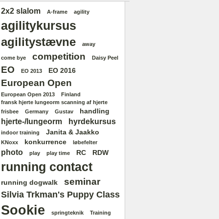
2x2 slalom
A-frame
agility
agilitykursus
agilitystævne
away
competition
come bye
Daisy Peel
EO
EO 2016
EO 2013
European Open
European Open 2013
Finland
fransk hjerte lungeorm scanning af hjerte
handling
frisbee
Germany
Gustav
hjerte-/lungeorm
hyrdekursus
Janita & Jaakko
indoor training
konkurrence
KNoxx
løbefelter
photo
RC
RDW
play
play time
running contact
seminar
running dogwalk
Silvia Trkman's Puppy Class
Sookie
springteknik
Training