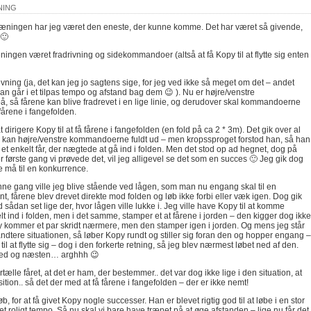
NING
ræningen har jeg været den eneste, der kunne komme. Det har været så givende,
 🙂
ingen været fradrivning og sidekommandoer (altså at få Kopy til at flytte sig enten
drivning (ja, det kan jeg jo sagtens sige, for jeg ved ikke så meget om det – andet
 han går i et tilpas tempo og afstand bag dem 😉 ). Nu er højre/venstre
 så fårene kan blive fradrevet i en lige linie, og derudover skal kommandoerne
 fårene i fangefolden.
t dirigere Kopy til at få fårene i fangefolden (en fold på ca 2 * 3m). Det gik over al
 kan højre/venstre kommandoerne fuldt ud – men kropssproget forstod han, så han
r et enkelt får, der nægtede at gå ind i folden. Men det stod op ad hegnet, dog på
r første gang vi prøvede det, vil jeg alligevel se det som en succes 🙂 Jeg gik dog
ke må til en konkurrence.
ne gang ville jeg blive stående ved lågen, som man nu engang skal til en
nt, fårene blev drevet direkte mod folden og løb ikke forbi eller væk igen. Dog gik
od sådan set lige der, hvor lågen ville lukke i. Jeg ville have Kopy til at komme
 ind i folden, men i det samme, stamper et at fårene i jorden – den kigger dog ikke
py kommer et par skridt nærmere, men den stamper igen i jorden. Og mens jeg står
ndtere situationen, så løber Kopy rundt og stiller sig foran den og hopper engang –
et til at flytte sig – dog i den forkerte retning, så jeg blev nærmest løbet ned af den.
e ved og næsten… arghhh 😉
ortælle fåret, at det er ham, der bestemmer.. det var dog ikke lige i den situation, at
ition.. så det der med at få fårene i fangefolden – der er ikke nemt!
for at få givet Kopy nogle successer. Han er blevet rigtig god til at løbe i en stor
t roligt tempo. Så nu skal vi bare have trænet på at øge afstanden – lige nu får det