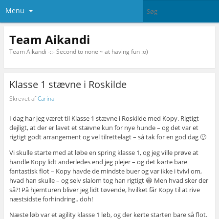
Menu
Team Aikandi
Team Aikandi -::- Second to none ~ at having fun :o)
Klasse 1 stævne i Roskilde
Skrevet af
Carina
I dag har jeg været til Klasse 1 stævne i Roskilde med Kopy. Rigtigt
dejligt, at der er lavet et stævne kun for nye hunde – og det var et
rigtigt godt arrangement og vel tilrettelagt – så tak for en god dag 🙂
Vi skulle starte med at løbe en spring klasse 1, og jeg ville prøve at
handle Kopy lidt anderledes end jeg plejer – og det kørte bare
fantastisk flot – Kopy havde de mindste buer og var ikke i tvivl om,
hvad han skulle – og selv slalom tog han rigtigt 😀 Men hvad sker der
så?! På hjemturen bliver jeg lidt tøvende, hvilket får Kopy til at rive
næstsidste forhindring.. doh!
Næste løb var et agility klasse 1 løb, og der kørte starten bare så flot.