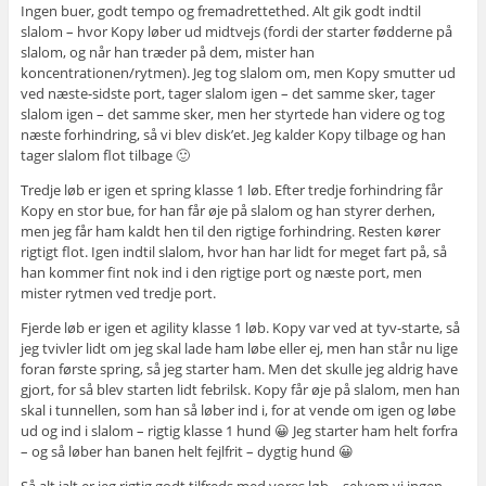
Ingen buer, godt tempo og fremadrettethed. Alt gik godt indtil
slalom – hvor Kopy løber ud midtvejs (fordi der starter fødderne på
slalom, og når han træder på dem, mister han
koncentrationen/rytmen). Jeg tog slalom om, men Kopy smutter ud
ved næste-sidste port, tager slalom igen – det samme sker, tager
slalom igen – det samme sker, men her styrtede han videre og tog
næste forhindring, så vi blev disk’et. Jeg kalder Kopy tilbage og han
tager slalom flot tilbage 🙂
Tredje løb er igen et spring klasse 1 løb. Efter tredje forhindring får
Kopy en stor bue, for han får øje på slalom og han styrer derhen,
men jeg får ham kaldt hen til den rigtige forhindring. Resten kører
rigtigt flot. Igen indtil slalom, hvor han har lidt for meget fart på, så
han kommer fint nok ind i den rigtige port og næste port, men
mister rytmen ved tredje port.
Fjerde løb er igen et agility klasse 1 løb. Kopy var ved at tyv-starte, så
jeg tvivler lidt om jeg skal lade ham løbe eller ej, men han står nu lige
foran første spring, så jeg starter ham. Men det skulle jeg aldrig have
gjort, for så blev starten lidt febrilsk. Kopy får øje på slalom, men han
skal i tunnellen, som han så løber ind i, for at vende om igen og løbe
ud og ind i slalom – rigtig klasse 1 hund 😀 Jeg starter ham helt forfra
– og så løber han banen helt fejlfrit – dygtig hund 😀