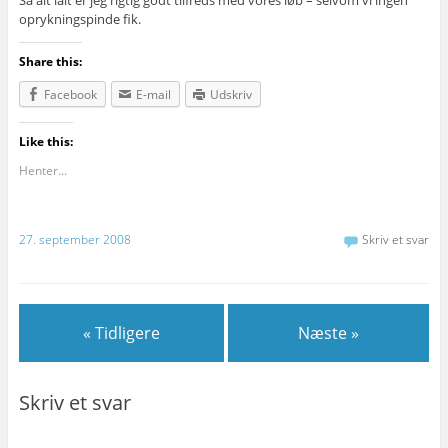
Så alt ialt er jeg rigtig godt tilfreds med vores løb – selvom vi ingen
oprykningspinde fik.
Share this:
Facebook
E-mail
Udskriv
Like this:
Henter...
27. september 2008
Skriv et svar
« Tidligere
Næste »
Skriv et svar