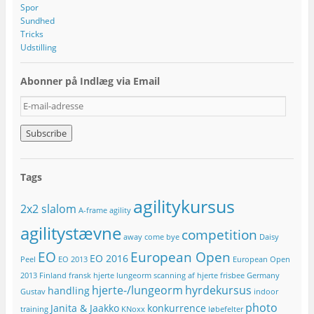
Spor
Sundhed
Tricks
Udstilling
Abonner på Indlæg via Email
E
-
m
a
i
l
Tags
-
a
agilitykursus
2x2 slalom
d
A-frame
agility
r
agilitystævne
competition
e
away
come bye
Daisy
s
EO
European Open
EO 2016
Peel
EO 2013
European Open
s
e
2013
Finland
fransk hjerte lungeorm scanning af hjerte
frisbee
Germany
hjerte-/lungeorm
hyrdekursus
handling
Gustav
indoor
photo
Janita & Jaakko
konkurrence
training
KNoxx
løbefelter