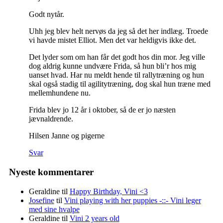
Godt nytår.
Uhh jeg blev helt nervøs da jeg så det her indlæg. Troede
vi havde mistet Elliot. Men det var heldigvis ikke det.
Det lyder som om han får det godt hos din mor. Jeg ville
dog aldrig kunne undvære Frida, så hun bli’r hos mig
uanset hvad. Har nu meldt hende til rallytræning og hun
skal også stadig til agilitytræning, dog skal hun træne med
mellemhundene nu.
Frida blev jo 12 år i oktober, så de er jo næsten
jævnaldrende.
Hilsen Janne og pigerne
Svar
Nyeste kommentarer
Geraldine
til
Happy Birthday, Vini <3
Josefine
til
Vini playing with her puppies -::- Vini leger
med sine hvalpe
Geraldine
til
Vini 2 years old