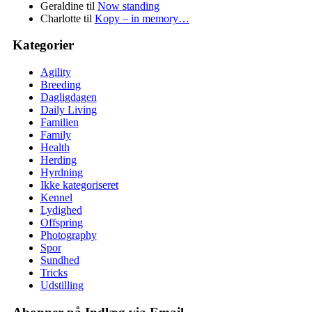
Geraldine
til
Now standing
Charlotte
til
Kopy – in memory…
Kategorier
Agility
Breeding
Dagligdagen
Daily Living
Familien
Family
Health
Herding
Hyrdning
Ikke kategoriseret
Kennel
Lydighed
Offspring
Photography
Spor
Sundhed
Tricks
Udstilling