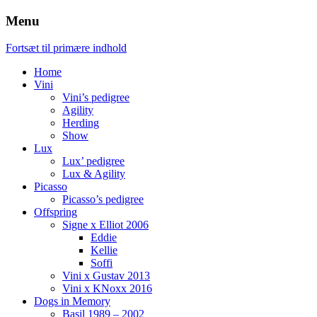
Menu
Fortsæt til primære indhold
Home
Vini
Vini’s pedigree
Agility
Herding
Show
Lux
Lux’ pedigree
Lux & Agility
Picasso
Picasso’s pedigree
Offspring
Signe x Elliot 2006
Eddie
Kellie
Soffi
Vini x Gustav 2013
Vini x KNoxx 2016
Dogs in Memory
Basil 1989 – 2002