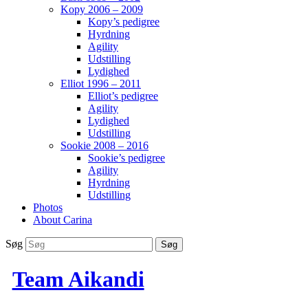
Kopy 2006 – 2009
Kopy’s pedigree
Hyrdning
Agility
Udstilling
Lydighed
Elliot 1996 – 2011
Elliot’s pedigree
Agility
Lydighed
Udstilling
Sookie 2008 – 2016
Sookie’s pedigree
Agility
Hyrdning
Udstilling
Photos
About Carina
Søg
Team Aikandi