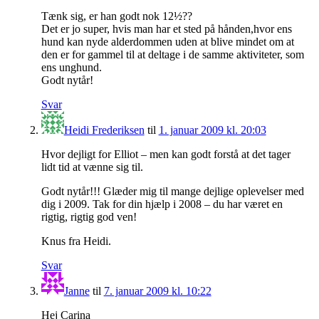
Tænk sig, er han godt nok 12½??
Det er jo super, hvis man har et sted på hånden,hvor ens
hund kan nyde alderdommen uden at blive mindet om at
den er for gammel til at deltage i de samme aktiviteter, som
ens unghund.
Godt nytår!
Svar
Heidi Frederiksen
til
1. januar 2009 kl. 20:03
Hvor dejligt for Elliot – men kan godt forstå at det tager
lidt tid at vænne sig til.
Godt nytår!!! Glæder mig til mange dejlige oplevelser med
dig i 2009. Tak for din hjælp i 2008 – du har været en
rigtig, rigtig god ven!
Knus fra Heidi.
Svar
Janne
til
7. januar 2009 kl. 10:22
Hej Carina