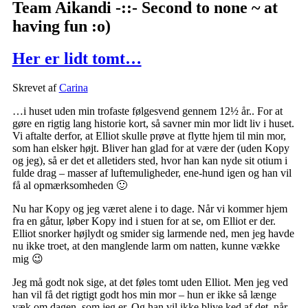
Team Aikandi -::- Second to none ~ at
having fun :o)
Her er lidt tomt…
Skrevet af
Carina
…i huset uden min trofaste følgesvend gennem 12½ år.. For at
gøre en rigtig lang historie kort, så savner min mor lidt liv i huset.
Vi aftalte derfor, at Elliot skulle prøve at flytte hjem til min mor,
som han elsker højt. Bliver han glad for at være der (uden Kopy
og jeg), så er det et alletiders sted, hvor han kan nyde sit otium i
fulde drag – masser af luftemuligheder, ene-hund igen og han vil
få al opmærksomheden 🙂
Nu har Kopy og jeg været alene i to dage. Når vi kommer hjem
fra en gåtur, løber Kopy ind i stuen for at se, om Elliot er der.
Elliot snorker højlydt og smider sig larmende ned, men jeg havde
nu ikke troet, at den manglende larm om natten, kunne vække
mig 😉
Jeg må godt nok sige, at det føles tomt uden Elliot. Men jeg ved
han vil få det rigtigt godt hos min mor – hun er ikke så længe
væk om dagen, som jeg er. Og han vil ikke blive ked af det, når