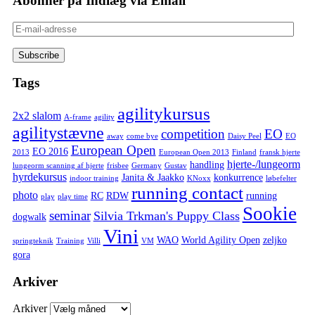
Abonner på Indlæg via Email
E-
mail-
adresse
Tags
agilitykursus
2x2 slalom
A-frame
agility
agilitystævne
competition
EO
away
come bye
Daisy Peel
EO
European Open
EO 2016
2013
European Open 2013
Finland
fransk hjerte
hjerte-/lungeorm
handling
lungeorm scanning af hjerte
frisbee
Germany
Gustav
hyrdekursus
Janita & Jaakko
konkurrence
indoor training
KNoxx
løbefelter
running contact
photo
RC
RDW
running
play
play time
Sookie
seminar
Silvia Trkman's Puppy Class
dogwalk
Vini
WAO
World Agility Open
zeljko
springteknik
Training
Villi
VM
gora
Arkiver
Arkiver