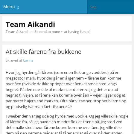
Menu
Team Aikandi
Team Aikandi -::- Second to none ~ at having fun :o)
At skille fårene fra bukkene
Skrevet af
Carina
Hvor jeg hyrder, går fårene (som er en flok unge væddere) på en
meget stor mark, hvor der går en å igennem – fårene kan komme
over åen (hvis de da ikke springer over åen) et smalt sted langs
hegnet. På den ene side af marken, er der en vej og det er op ad
hegnet til vejen, at fårene kan komme over åen – vejen ligger dog et
par meter højere end marken. Ofte når vi træner, stopper bilerne op
og pludselig har man fået tilskuere 🙂
I weekenden var jeg ude og hyrde med Sookie. Og jeg ville skille nogle
af fårene fra, så jeg havde en mindre flok at træne på. Jeg stod ved
det smalle sted, hvor fårene kunne komme over åen. Jeg ville dele
dem på den nemme måde; at få fårene til at gå over på den anden