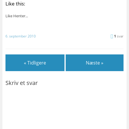
Like this:
Like
Henter...
6. september 2010
1
svar
« Tidligere
Næste »
Skriv et svar