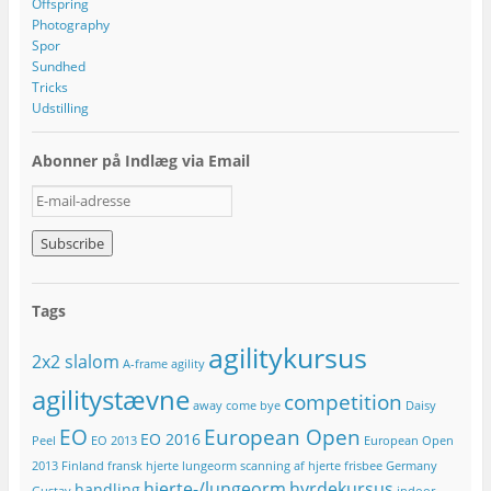
Offspring
Photography
Spor
Sundhed
Tricks
Udstilling
Abonner på Indlæg via Email
E
-
m
a
i
l
Tags
-
a
agilitykursus
2x2 slalom
d
A-frame
agility
r
agilitystævne
competition
e
away
come bye
Daisy
s
EO
European Open
EO 2016
Peel
EO 2013
European Open
s
e
2013
Finland
fransk hjerte lungeorm scanning af hjerte
frisbee
Germany
hjerte-/lungeorm
hyrdekursus
handling
Gustav
indoor