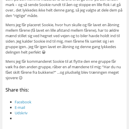
mark – og så sende Sookie rundt til åen og stoppe en lille flok i at gå
over.. det lykkedes ikke helt denne gang, så jeg valgte at dele dem på
den “rigtige” måde.
Mens jeg får placeret Sookie, hvor hun skulle og får lavet en åbning
mellem fårene (få lavet en lille afstand mellem fårene), har to ældre
mænd stillet sig ved hegnet ved vejen og to biler havde holdt ind til
siden. Jeg kalder Sookie ind til mig, men fårene fik samlet sig i en
gruppe igen.. jeg får igen lavet en åbning og denne gang lykkedes
delingen helt perfekt 😀
Mens jeg får kommanderet Sookie til at flytte den ene gruppe får
væk fra den anden gruppe, råber en af mændene til mig: “Har du nu
fået skilt fårene fra bukkene?” …og pludselig blev træningen meget
sjovere 😉
Share this:
Facebook
E-mail
Udskriv