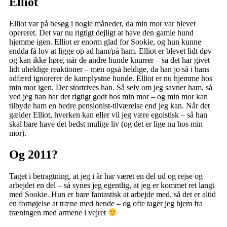
Elliot
Elliot var på besøg i nogle måneder, da min mor var blevet
opereret. Det var nu rigtigt dejligt at have den gamle hund
hjemme igen. Elliot er enorm glad for Sookie, og hun kunne
endda få lov at ligge op ad ham/på ham. Elliot er blevet lidt døv
og kan ikke høre, når de andre hunde knurrer – så det har givet
lidt uheldige reaktioner – men også heldige, da han jo så i hans
adfærd ignorerer de kamplystne hunde. Elliot er nu hjemme hos
min mor igen. Der stortrives han. Så selv om jeg savner ham, så
ved jeg han har det rigtigt godt hos min mor – og min mor kan
tilbyde ham en bedre pensionist-tilværelse end jeg kan. Når det
gælder Elliot, hverken kan eller vil jeg være egoistisk – så han
skal bare have det bedst mulige liv (og det er lige nu hos min
mor).
Og 2011?
Taget i betragtning, at jeg i år har været en del ud og rejse og
arbejdet en del – så synes jeg egentlig, at jeg er kommet ret langt
med Sookie. Hun er bare fantastisk at arbejde med, så det er altid
en fornøjelse at træne med hende – og ofte tager jeg hjem fra
træningen med armene i vejret