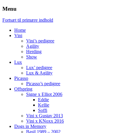
Menu
Fortsæt til primære indhold
Home
Vini
Vini’s pedigree
Agility
Herding
Show
Lux
Lux’ pedigree
Lux & Agility
Picasso
Picasso’s pedigree
Offspring
Signe x Elliot 2006
Eddie
Kellie
Soffi
Vini x Gustav 2013
Vini x KNoxx 2016
Dogs in Memory
Basil 1989 – 2002