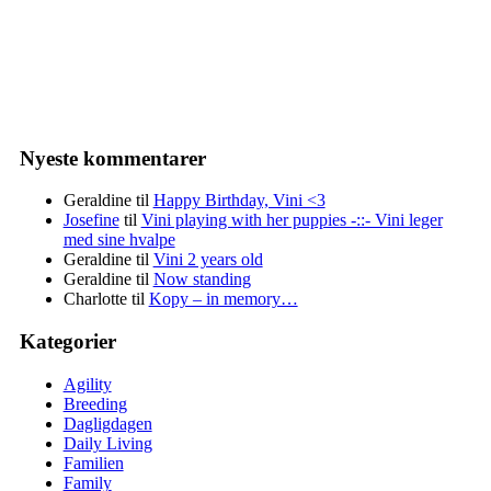
Nyeste kommentarer
Geraldine
til
Happy Birthday, Vini <3
Josefine
til
Vini playing with her puppies -::- Vini leger
med sine hvalpe
Geraldine
til
Vini 2 years old
Geraldine
til
Now standing
Charlotte
til
Kopy – in memory…
Kategorier
Agility
Breeding
Dagligdagen
Daily Living
Familien
Family