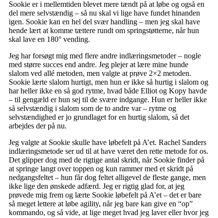
Sookie er i mellemtiden blevet mere tændt på at løbe og også en
del mere selvstændig – så nu skal vi lige have fundet hinanden
igen. Sookie kan en hel del svær handling – men jeg skal have
hende lært at komme tættere rundt om springstøtterne, når hun
skal lave en 180° vending.
Jeg har forsøgt mig med flere andre indlæringsmetoder – nogle
med større succes end andre. Jeg plejer at lære mine hunde
slalom ved allé metoden, men valgte at prøve 2×2 metoden.
Sookie lærte slalom hurtigt, men hun er ikke så hurtig i slalom og
har heller ikke en så god rytme, hvad både Elliot og Kopy havde
– til gengæld er hun sej til de svære indgange. Hun er heller ikke
så selvstændig i slalom som de to andre var – rytme og
selvstændighed er jo grundlaget for en hurtig slalom, så det
arbejdes der på nu.
Jeg valgte at Sookie skulle have løbefelt på A’et. Rachel Sanders
indlæringsmetode ser ud til at have været den rette metode for os.
Det glipper dog med de rigtige antal skridt, når Sookie finder på
at springe langt over toppen og kun rammer med et skridt på
nedgangsfeltet – hun får dog feltet alligevel de fleste gange, men
ikke lige den ønskede adfærd. Jeg er rigtig glad for, at jeg
prøvede mig frem og lærte Sookie løbefelt på A’et – det er bare
så meget lettere at løbe agility, når jeg bare kan give en “op”
kommando, og så vide, at lige meget hvad jeg laver eller hvor jeg