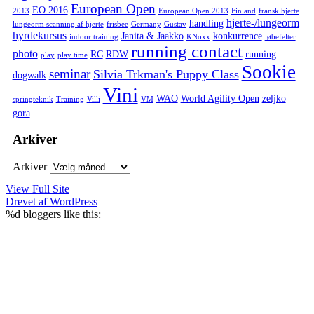
European Open
EO 2016
2013
European Open 2013
Finland
fransk hjerte
hjerte-/lungeorm
handling
lungeorm scanning af hjerte
frisbee
Germany
Gustav
hyrdekursus
Janita & Jaakko
konkurrence
indoor training
KNoxx
løbefelter
running contact
photo
RC
RDW
running
play
play time
Sookie
seminar
Silvia Trkman's Puppy Class
dogwalk
Vini
WAO
World Agility Open
zeljko
springteknik
Training
Villi
VM
gora
Arkiver
Arkiver
View Full Site
Drevet af WordPress
%d
bloggers like this: