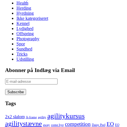
Health
Herding
Hyrdning
Ikke kategoriseret
Kennel
Lydighed
Offspring
Photography
Spor
Sundhed
Tricks
Udstilling
Abonner på Indlæg via Email
E-
mail-
adresse
Tags
agilitykursus
2x2 slalom
A-frame
agility
agilitystævne
competition
EO
away
come bye
Daisy Peel
EO