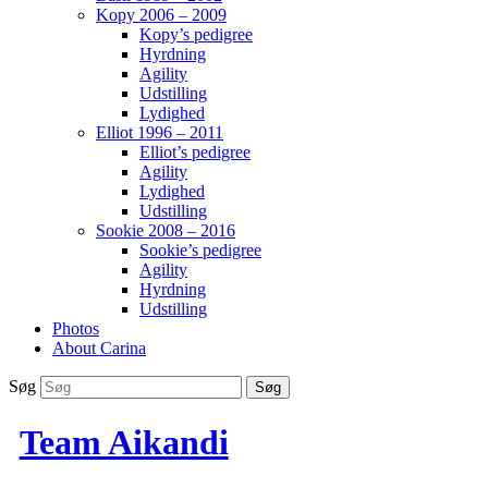
Kopy 2006 – 2009
Kopy’s pedigree
Hyrdning
Agility
Udstilling
Lydighed
Elliot 1996 – 2011
Elliot’s pedigree
Agility
Lydighed
Udstilling
Sookie 2008 – 2016
Sookie’s pedigree
Agility
Hyrdning
Udstilling
Photos
About Carina
Søg
Team Aikandi