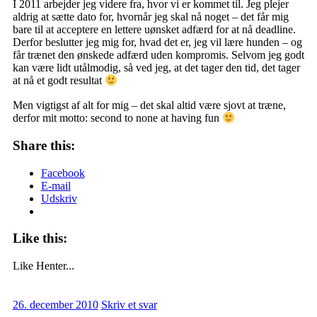
I 2011 arbejder jeg videre fra, hvor vi er kommet til. Jeg plejer
aldrig at sætte dato for, hvornår jeg skal nå noget – det får mig
bare til at acceptere en lettere uønsket adfærd for at nå deadline.
Derfor beslutter jeg mig for, hvad det er, jeg vil lære hunden – og
får trænet den ønskede adfærd uden kompromis. Selvom jeg godt
kan være lidt utålmodig, så ved jeg, at det tager den tid, det tager
at nå et godt resultat
Men vigtigst af alt for mig – det skal altid være sjovt at træne,
derfor mit motto: second to none at having fun
Share this:
Facebook
E-mail
Udskriv
Like this:
Like
Henter...
26. december 2010
Skriv et svar