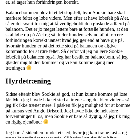
er, så tager hun forhindringen korrekt.
Balancebommen blev til et let stop-felt, hvor Sookie bare skal
markere feltet og løbe videre. Men efter at have løbefelt på A’et,
så er det svært for mig at få vedligeholdt den ønskede adfærd på
balancen. Det er jo meget lettere bare at fortælle hunden, at den
skal løbe op på A’et og så finder hunden selv ud af at forcere
forhindringen korrekt uanset hvad jeg gør end at have øje på,
hvornår hunden er på det rette sted på balancen og afgive
kommando for at røre feltet. Så derfor vil jeg nu lære Sookie
løbefelt på balancen også. Jeg har bestilt en balancebom, så jeg
glæder mig til den kommer og vi kan komme igang med
træningen
Hyrdetræning
Sidste efterår blev Sookie så god, at hun kunne komme på løse
får. Men jeg havde ikke et sted at træne – og det blev vinter – så
jeg fik ikke trænet mere. I påsken fik jeg mulighed for at komme
på kursus ved Angie Driscoll. Jeg havde ikke de helt store
forventninger til os, men Sookie er bare så dygtig, så jeg fik mig
en rigtig øjenåbner
Jeg har så sidenhen fundet et sted, hvor jeg kan træne fast – og