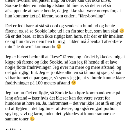
træne hvornår det passer mig. Så bedre kan det ikke blive.
Sookie holder en naturlig afstand til fårene, så det er ret så
afslappende at træne hende, da jeg ikke skal være nervøs for, at
hun kommer tæt på fårene, som ender i “fåre-bowling”.
Det er fedt bare at stå så cool og sende sin hund ud og hente
fårene, og så se Sookie løbe ud i en fin stor bue, som hun skal
Så er det bare, at hun ikke rigtigt kan høre, når der er får imellem
os og hun driver dem hen til mig – ulden må åbenbart absorbere
min “lie down” kommando
Jeg er blevet bedre til at “læse” fårene, og når det lykkedes mig at
kigge på fårene og ikke Sookie, så kan jeg få hende til at lave
nogle flotte fradrivninger. Jeg øver nu mere og mere afstand, og
det går rigtigt fint. Jeg er jo ikke altid en så tålmodig sjæl, så når
vi har trænet et par gange, så synes jeg jo, at vi burde kunne klare
fradrivninger på 100 meters afstand
Jeg har nu fået en fløjte, så Sookie kan høre kommandoerne på
lang afstand – især hvis det blæser kan det være svært for
hundene at høre en. Ja, indrømmet – det var ikke let at få en lyd
ud af fløjten – det tog timer af øvelse, og også en god portion
spyt og savl og larm, inden det lykkedes at kunne ramme de
samme toner