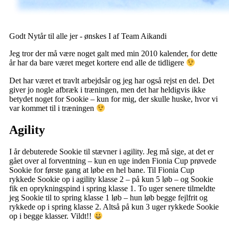
Godt Nytår til alle jer - ønskes I af Team Aikandi
Jeg tror der må være noget galt med min 2010 kalender, for dette
år har da bare været meget kortere end alle de tidligere
Det har været et travlt arbejdsår og jeg har også rejst en del. Det
giver jo nogle afbræk i træningen, men det har heldigvis ikke
betydet noget for Sookie – kun for mig, der skulle huske, hvor vi
var kommet til i træningen
Agility
I år debuterede Sookie til stævner i agility. Jeg må sige, at det er
gået over al forventning – kun en uge inden Fionia Cup prøvede
Sookie for første gang at løbe en hel bane. Til Fionia Cup
rykkede Sookie op i agility klasse 2 – på kun 5 løb – og Sookie
fik en oprykningspind i spring klasse 1. To uger senere tilmeldte
jeg Sookie til to spring klasse 1 løb – hun løb begge fejlfrit og
rykkede op i spring klasse 2. Altså på kun 3 uger rykkede Sookie
op i begge klasser. Vildt!!