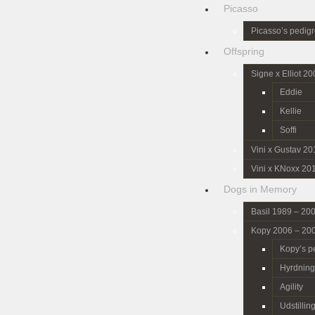
Picasso
Picasso’s pedig
Offspring
Signe x Elliot 2
Eddie
Kellie
Soffi
Vini x Gustav 20
Vini x KNoxx 20
Dogs in Memory
Basil 1989 – 20
Kopy 2006 – 20
Kopy’s p
Hyrdning
Agility
Udstillin