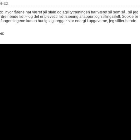
GHED
løb, hvor fårene har været på stald og agilitytræningen har været så som så.. så jeg
e hende lidt – og det er blevet til lidt træning af apport og stillingsskift. Sookie er
fanger tingene kanon hurtigt og lægger stor energi i opgaverne, jeg stiller hende
en: