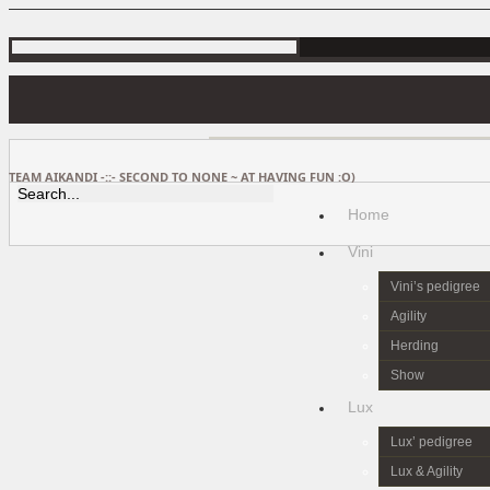
TEAM AIKANDI -::- SECOND TO NONE ~ AT HAVING FUN :O)
Home
Vini
Vini’s pedigree
Agility
Herding
Show
Lux
Lux’ pedigree
Lux & Agility