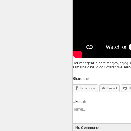
Det var egentlig bare for sjov, at je
samarbejdsvillig og udfører øvelserne s
Share this:
Facebook
E-mail
U
Like this:
Henter...
No Comments