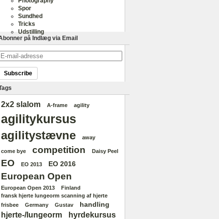
Photography
Spor
Sundhed
Tricks
Udstilling
Abonner på Indlæg via Email
E-
mail-
adresse
Tags
2x2 slalom
A-frame
agility
agilitykursus
agilitystævne
away
competition
come bye
Daisy Peel
EO
EO 2016
EO 2013
European Open
European Open 2013
Finland
fransk hjerte lungeorm scanning af hjerte
handling
frisbee
Germany
Gustav
hjerte-/lungeorm
hyrdekursus