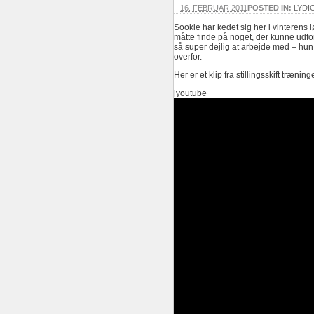
–
16. FEBRUAR 2011
POSTED IN:
LYDI
Sookie har kedet sig her i vinterens 
måtte finde på noget, der kunne udfordr
så super dejlig at arbejde med – hun 
overfor.
Her er et klip fra stillingsskift træning
[youtube