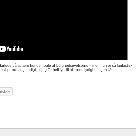
g startede på at lære hende nogle af lydighedsøvelserne – men hun er så fantastisk
å præcist og hurtigt, at jeg får helt lyst til at træne lydighed igen 🙂
dskriv