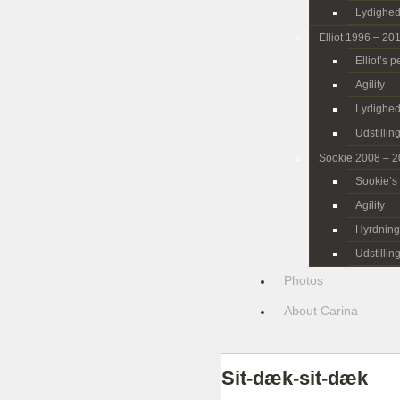
Lydighe
Elliot 1996 – 20
Elliot’s 
Agility
Lydighe
Udstillin
Sookie 2008 – 
Sookie’s
Agility
Hyrdning
Udstillin
Photos
About Carina
Sit-dæk-sit-dæk