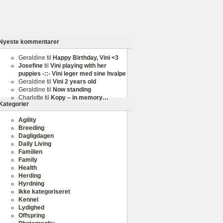
Nyeste kommentarer
Geraldine
til
Happy Birthday, Vini <3
Josefine
til
Vini playing with her
puppies -::- Vini leger med sine hvalpe
Geraldine
til
Vini 2 years old
Geraldine
til
Now standing
Charlotte
til
Kopy – in memory…
Kategorier
Agility
Breeding
Dagligdagen
Daily Living
Familien
Family
Health
Herding
Hyrdning
Ikke kategoriseret
Kennel
Lydighed
Offspring