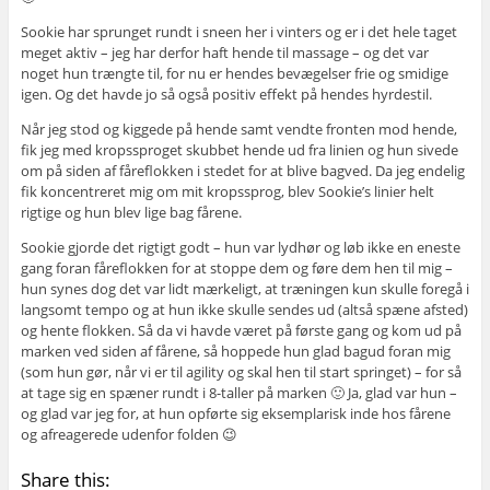
Sookie har sprunget rundt i sneen her i vinters og er i det hele taget
meget aktiv – jeg har derfor haft hende til massage – og det var
noget hun trængte til, for nu er hendes bevægelser frie og smidige
igen. Og det havde jo så også positiv effekt på hendes hyrdestil.
Når jeg stod og kiggede på hende samt vendte fronten mod hende,
fik jeg med kropssproget skubbet hende ud fra linien og hun sivede
om på siden af fåreflokken i stedet for at blive bagved. Da jeg endelig
fik koncentreret mig om mit kropssprog, blev Sookie’s linier helt
rigtige og hun blev lige bag fårene.
Sookie gjorde det rigtigt godt – hun var lydhør og løb ikke en eneste
gang foran fåreflokken for at stoppe dem og føre dem hen til mig –
hun synes dog det var lidt mærkeligt, at træningen kun skulle foregå i
langsomt tempo og at hun ikke skulle sendes ud (altså spæne afsted)
og hente flokken. Så da vi havde været på første gang og kom ud på
marken ved siden af fårene, så hoppede hun glad bagud foran mig
(som hun gør, når vi er til agility og skal hen til start springet) – for så
at tage sig en spæner rundt i 8-taller på marken 🙂 Ja, glad var hun –
og glad var jeg for, at hun opførte sig eksemplarisk inde hos fårene
og afreagerede udenfor folden 😉
Share this: