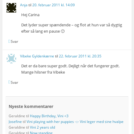
Anja
til
20. februar 2011 kl. 14:09
Hej Carina
Det lyder super spændende – og flot at hun var så dygtig
efter så lang en pause 🙂
Svar
Vibeke Gyldenkærne
til
22. februar 2011 kl. 20:35
Det er da bare super godt. Dejligt når det fungerer godt.
Mange hilsner fra Vibeke
Svar
Nyeste kommentarer
Geraldine
til
Happy Birthday, Vini <3
Josefine
til
Vini playing with her puppies -::- Vini leger med sine hvalpe
Geraldine
til
Vini 2 years old
Geraldine
til
Now standing