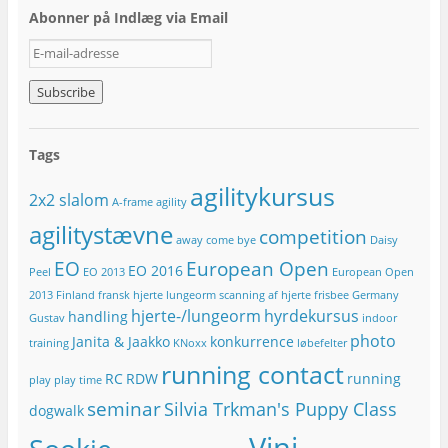
Abonner på Indlæg via Email
E
-
m
a
i
l
Tags
-
a
agilitykursus
2x2 slalom
d
A-frame
agility
r
agilitystævne
competition
e
away
come bye
Daisy
s
EO
European Open
EO 2016
Peel
EO 2013
European Open
s
e
2013
Finland
fransk hjerte lungeorm scanning af hjerte
frisbee
Germany
hjerte-/lungeorm
hyrdekursus
handling
Gustav
indoor
photo
Janita & Jaakko
konkurrence
training
KNoxx
løbefelter
running contact
RC
RDW
running
play
play time
seminar
Silvia Trkman's Puppy Class
dogwalk
Vini