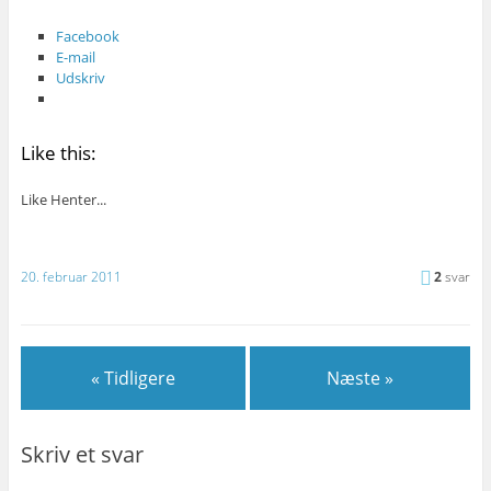
Facebook
E-mail
Udskriv
Like this:
Like
Henter...
20. februar 2011
2
svar
« Tidligere
Næste »
Skriv et svar