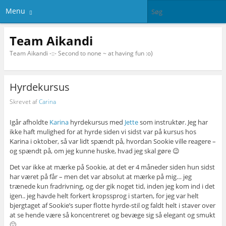
Menu
Team Aikandi
Team Aikandi -::- Second to none ~ at having fun :o)
Hyrdekursus
Skrevet af
Carina
Igår afholdte
Karina
hyrdekursus med
Jette
som instruktør. Jeg har
ikke haft mulighed for at hyrde siden vi sidst var på kursus hos
Karina i oktober, så var lidt spændt på, hvordan Sookie ville reagere –
og spændt på, om jeg kunne huske, hvad jeg skal gøre 😉
Det var ikke at mærke på Sookie, at det er 4 måneder siden hun sidst
har været på får – men det var absolut at mærke på mig… jeg
trænede kun fradrivning, og der gik noget tid, inden jeg kom ind i det
igen.. jeg havde helt forkert kropssprog i starten, for jeg var helt
bjergtaget af Sookie’s super flotte hyrde-stil og faldt helt i staver over
at se hende være så koncentreret og bevæge sig så elegant og smukt
🙂