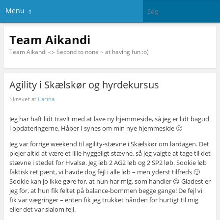
Menu
Team Aikandi
Team Aikandi -::- Second to none ~ at having fun :o)
Agility i Skælskør og hyrdekursus
Skrevet af
Carina
Jeg har haft lidt travlt med at lave ny hjemmeside, så jeg er lidt bagud
i opdateringerne. Håber I synes om min nye hjemmeside 🙂
Jeg var forrige weekend til agility-stævne i Skælskør om lørdagen. Det
plejer altid at være et lille hyggeligt stævne, så jeg valgte at tage til det
stævne i stedet for Hvalsø. Jeg løb 2 AG2 løb og 2 SP2 løb. Sookie løb
faktisk ret pænt, vi havde dog fejl i alle løb – men yderst tilfreds 🙂
Sookie kan jo ikke gøre for, at hun har mig, som handler 😉 Gladest er
jeg for, at hun fik feltet på balance-bommen begge gange! De fejl vi
fik var vægringer – enten fik jeg trukket hånden for hurtigt til mig
eller det var slalom fejl.