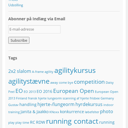
Udstilling
Abonner på Indlæg via Email
E
-
m
a
i
l
Tags
-
a
agilitykursus
2x2 slalom
d
A-frame
agility
r
agilitystævne
competition
e
away
come bye
Daisy
s
EO
European Open
EO 2016
Peel
EO 2013
European Open
s
e
2013
Finland
fransk hjerte lungeorm scanning af hjerte
frisbee
Germany
hjerte-/lungeorm
hyrdekursus
handling
Gustav
indoor
photo
Janita & Jaakko
konkurrence
training
KNoxx
løbefelter
running contact
RC
RDW
running
play
play time