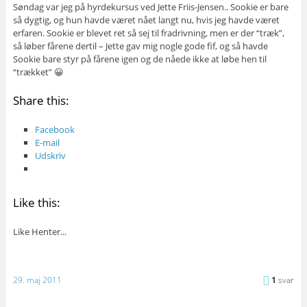
Søndag var jeg på hyrdekursus ved Jette Friis-Jensen.. Sookie er bare
så dygtig, og hun havde været nået langt nu, hvis jeg havde været
erfaren. Sookie er blevet ret så sej til fradrivning, men er der “træk”,
så løber fårene dertil – Jette gav mig nogle gode fif, og så havde
Sookie bare styr på fårene igen og de nåede ikke at løbe hen til
“trækket” 😀
Share this:
Facebook
E-mail
Udskriv
Like this:
Like
Henter...
29. maj 2011
1
svar