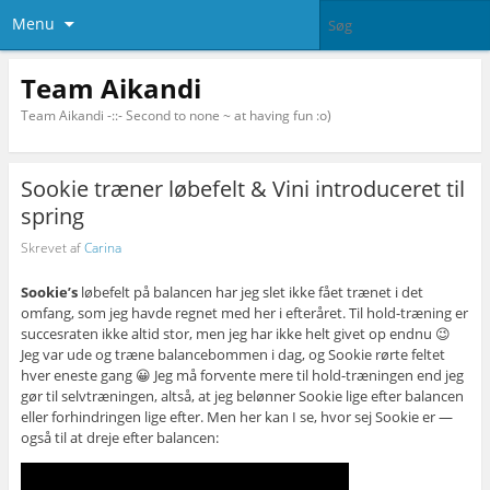
Menu
Team Aikandi
Team Aikandi -::- Second to none ~ at having fun :o)
Sookie træner løbefelt & Vini introduceret til
spring
Skrevet af
Carina
Sookie’s
løbefelt på balancen har jeg slet ikke fået trænet i det
omfang, som jeg havde regnet med her i efteråret. Til hold-træning er
succesraten ikke altid stor, men jeg har ikke helt givet op endnu 😉
Jeg var ude og træne balancebommen i dag, og Sookie rørte feltet
hver eneste gang 😀 Jeg må forvente mere til hold-træningen end jeg
gør til selvtræningen, altså, at jeg belønner Sookie lige efter balancen
eller forhindringen lige efter. Men her kan I se, hvor sej Sookie er —
også til at dreje efter balancen: