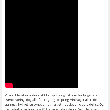
Vini
er blevet introduceret til et spring og dette er tredje gang, at hun
træner spring, dog allerførste gang to spring. Vini søger allerede
springet, hvilket jeg synes er ret hurtigt – og det er jo bare dejligt. Og
fremadrettet er hun også 🙂 Her er en lille video af Vini, der øver