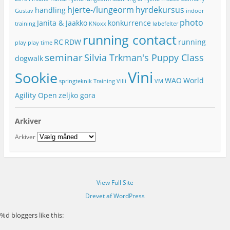
hjerte-/lungeorm
hyrdekursus
handling
Gustav
indoor
photo
Janita & Jaakko
konkurrence
training
KNoxx
løbefelter
running contact
RC
RDW
running
play
play time
seminar
Silvia Trkman's Puppy Class
dogwalk
Vini
Sookie
WAO
World
springteknik
Training
Villi
VM
Agility Open
zeljko gora
Arkiver
Arkiver
View Full Site
Drevet af WordPress
%d
bloggers like this: