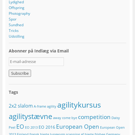
Lydighed
Offspring
Photography
Spor
Sundhed
Tricks
Udstilling
Abonner på Indlæg via Email
E
-
m
a
i
l
Tags
-
a
agilitykursus
2x2 slalom
d
A-frame
agility
r
agilitystævne
competition
e
away
come bye
Daisy
s
EO
European Open
EO 2016
Peel
EO 2013
European Open
s
e
2013
Finland
fransk hjerte lungeorm scanning af hjerte
frisbee
Germany