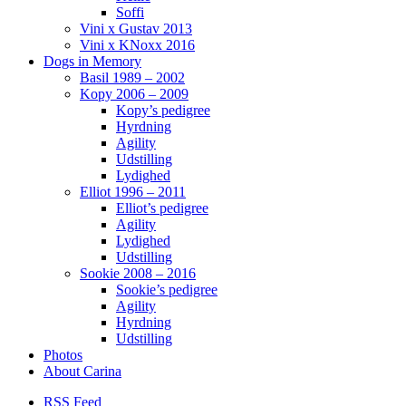
Soffi
Vini x Gustav 2013
Vini x KNoxx 2016
Dogs in Memory
Basil 1989 – 2002
Kopy 2006 – 2009
Kopy’s pedigree
Hyrdning
Agility
Udstilling
Lydighed
Elliot 1996 – 2011
Elliot’s pedigree
Agility
Lydighed
Udstilling
Sookie 2008 – 2016
Sookie’s pedigree
Agility
Hyrdning
Udstilling
Photos
About Carina
RSS Feed