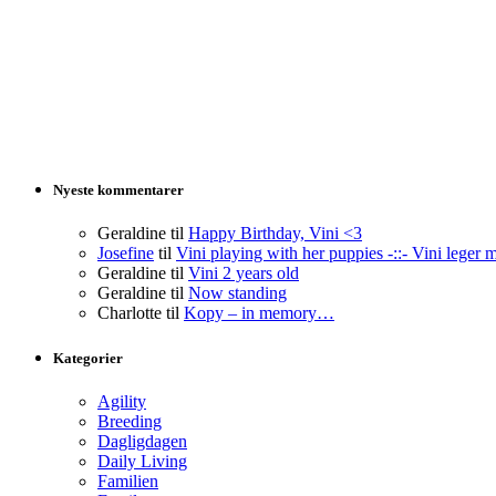
Nyeste kommentarer
Geraldine
til
Happy Birthday, Vini <3
Josefine
til
Vini playing with her puppies -::- Vini leger 
Geraldine
til
Vini 2 years old
Geraldine
til
Now standing
Charlotte
til
Kopy – in memory…
Kategorier
Agility
Breeding
Dagligdagen
Daily Living
Familien