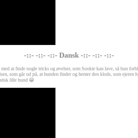
-::- -::- -::- Dansk -::- -::- -::-
t med at finde nogle tricks og øvelser, som Sookie kan lave, så hun for
velsen, som går ud på, at hunden finder og henter den klods, som ejeren 
stisk lille hund 😀