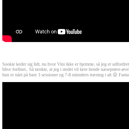
Sookie keder sig lidt, nu hvor Vini ikke er hjemme, så jeg er udfordre
blive forfinet.. Så tænkte, at jeg i stedet vil lære hende næseprøve-ø
hun er nået på bare 3 sessioner og 7-8 minutters træning i alt 😮 Fanta