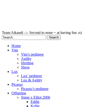
Team Aikandi -::- Second to none ~ at having fun :o)
Home
Vini
Vini’s pedigree
Agility
Herding
Show
Lux
Lux’ pedigree
Lux & Agility
Picasso
Picasso’s pedigree
Offspring
Signe x Elliot 2006
Eddie
Kellie