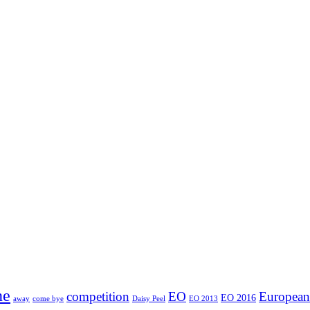
ne
competition
EO
Europea
EO 2016
away
come bye
Daisy Peel
EO 2013