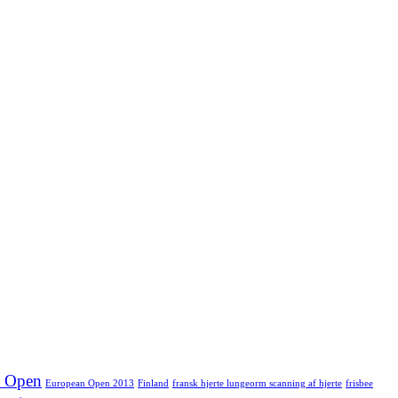
n Open
European Open 2013
Finland
fransk hjerte lungeorm scanning af hjerte
frisbee