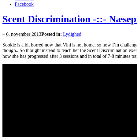
Facebook
Scent Discrimination -::- Næse
–
6. november 2013
Posted in:
Lydighed
Sookie is a bit borred now that Vini is not home, so now I’m challeng
though.. So thought instead to teach her the Scent Discrimination exer
how she has progressed after 3 sessions and in total of 7-8 minutes tr