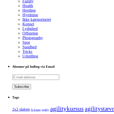
Family
Health
Herding
Hyrdning
Ikke kategoriseret
Kennel
Lydighed
Offspring
Photography
Spor
Sundhed
Tricks
Udstilling
Abonner på Indlæg via Email
E-
mail-
adresse
Tags
agilitykursus
agilitystæv
2x2 slalom
A-frame
agility